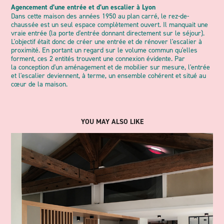
Agencement d’une entrée et d’un escalier à Lyon
Dans cette maison des années 1950 au plan carré, le rez-de-
chaussée est un seul espace complètement ouvert. Il manquait une
vraie entrée (la porte d'entrée donnant directement sur le séjour).
L'objectif était donc de créer une entrée et de rénover l'escalier à
proximité. En portant un regard sur le volume commun qu'elles
forment, ces 2 entités trouvent une connexion évidente. Par
la conception d'un aménagement et de mobilier sur mesure, l'entrée
et l'escalier deviennent, à terme, un ensemble cohérent et situé au
cœur de la maison.
YOU MAY ALSO LIKE